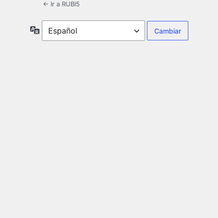
← Ir a RUBI5
Idioma