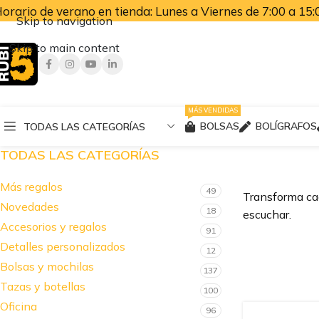
orario de verano en tienda: Lunes a Viernes de 7:00 a 15:0
Skip to navigation
Skip to main content
MÁS VENDIDAS
BOLSAS
BOLÍGRAFOS
TODAS LAS CATEGORÍAS
TODAS LAS CATEGORÍAS
Más regalos
49
Transforma cad
Novedades
18
escuchar.
Accesorios y regalos
91
Detalles personalizados
12
Bolsas y mochilas
137
Tazas y botellas
100
Oficina
96