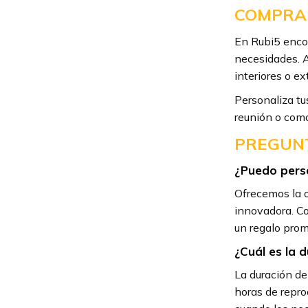
COMPRA
En Rubi5 encon
necesidades. A
interiores o ex
Personaliza tu
reunión o como
PREGUNT
¿Puedo perso
Ofrecemos la o
innovadora. Co
un regalo prom
¿Cuál es la 
La duración de
horas de repro