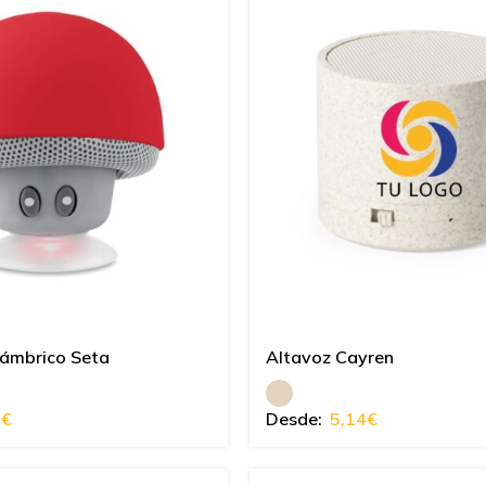
lámbrico Seta
Altavoz Cayren
6
€
Desde:
5,14
€