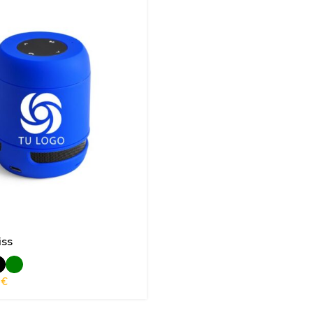
iss
0
€