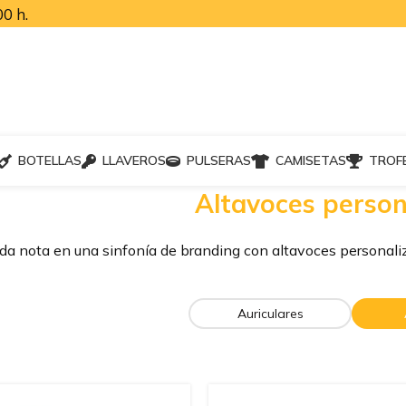
0 h.
BOTELLAS
LLAVEROS
PULSERAS
CAMISETAS
TROF
Altavoces person
a nota en una sinfonía de branding con altavoces personaliz
Auriculares