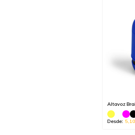
Altavoz Bra
Desde:
5,1