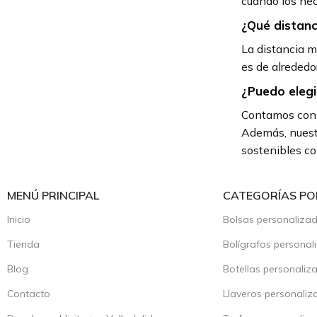
cuando los nec
¿Qué distanc
La distancia m
es de alrededo
¿Puedo elegi
Contamos con u
Además, nuestr
sostenibles co
MENÚ PRINCIPAL
CATEGORÍAS PO
Inicio
Bolsas personaliza
Tienda
Bolígrafos personal
Blog
Botellas personaliz
Contacto
Llaveros personaliz