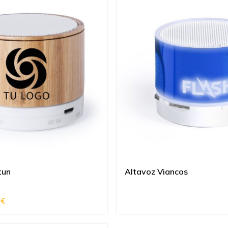
tun
Altavoz Viancos
4
€