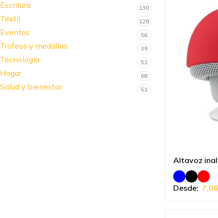
Escritura
130
Textil
128
Eventos
56
Trofeos y medallas
39
Tecnología
51
Hogar
68
Salud y bienestar
51
Altavoz ina
Desde:
7,0