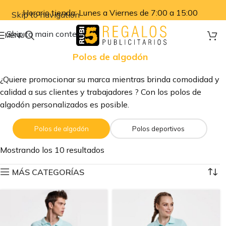
Horario tienda: Lunes a Viernes de 7:00 a 15:00
Skip to navigation
Skip to main content
MENU
Polos de algodón
¿Quiere promocionar su marca mientras brinda comodidad y
calidad a sus clientes y trabajadores ? Con los polos de
algodón personalizados es posible.
Polos de algodón
Polos deportivos
Mostrando los 10 resultados
MÁS CATEGORÍAS