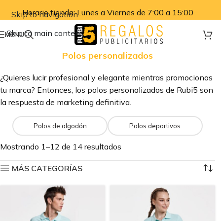
Horario tienda: Lunes a Viernes de 7:00 a 15:00
Skip to navigation
Skip to main content
MENU
Polos personalizados
¿Quieres lucir profesional y elegante mientras promocionas
tu marca? Entonces, los polos personalizados de Rubi5 son
la respuesta de marketing definitiva.
Polos de algodón
Polos deportivos
Mostrando 1–12 de 14 resultados
MÁS CATEGORÍAS