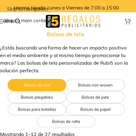
Horario tienda: Lunes a Viernes de 7:00 a 15:00
Skip to navigation
Skip to main content
MENU
Bolsas de tela
¿Estás buscando una forma de hacer un impacto positivo
en el medio ambiente y al mismo tiempo promocionar tu
marca? Las bolsas de tela personalizadas de Rubi5 son la
solución perfecta.
Bolsas de tela
Bolsas non woven
Bolsas plegables
Bolsas de yute
Bolsas para botellas
Bolsas de papel
Bolsas de rafia
Mostrando 1–12 de 37 resultados