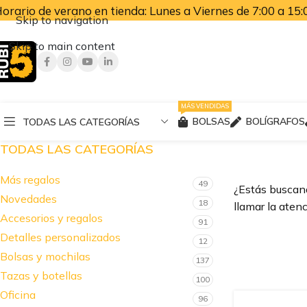
orario de verano en tienda: Lunes a Viernes de 7:00 a 15:0
Skip to navigation
Skip to main content
MÁS VENDIDAS
BOLSAS
BOLÍGRAFOS
TODAS LAS CATEGORÍAS
TODAS LAS CATEGORÍAS
Más regalos
49
¿Estás buscand
Novedades
18
llamar la atenc
Accesorios y regalos
91
Detalles personalizados
12
Bolsas y mochilas
137
Tazas y botellas
100
Oficina
96