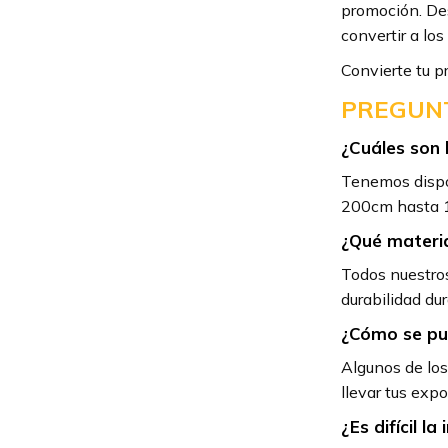
promoción. Des
convertir a los
Convierte tu p
PREGUNT
¿Cuáles son 
Tenemos dispo
200cm hasta 1
¿Qué material
Todos nuestros
durabilidad du
¿Cómo se pue
Algunos de los
llevar tus exp
¿Es difícil l