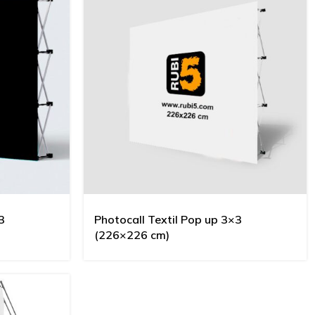
3
Photocall Textil Pop up 3×3
(226×226 cm)