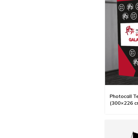
Photocall T
(300×226 c