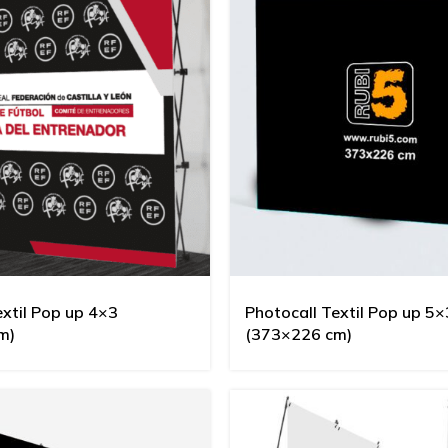
extil Pop up 4×3
Photocall Textil Pop up 5×
m)
(373×226 cm)