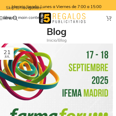
Horario tienda: Lunes a Viernes de 7:00 a 15:00
Skip to navigation
Skip to main content
MENU
Blog
Inicio
Blog
21
JUL