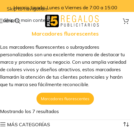
Horario tienda: Lunes a Viernes de 7:00 a 15:00
Skip to navigation
Skip to main content
MENU
Marcadores fluorescentes
Los marcadores fluorescentes o subrayadores
personalizados son una excelente manera de destacar tu
marca y promocionar tu negocio. Con una amplia variedad
de colores vivos y diseños atractivos, estos marcadores
llamarán la atención de tus clientes potenciales y harán
que tu marca sea fácilmente reconocible.
Marcadores fluorescentes
Mostrando los 7 resultados
MÁS CATEGORÍAS