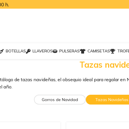
0 h.
BOTELLAS
LLAVEROS
PULSERAS
CAMISETAS
TROF
Tazas navid
tálogo de tazas navideñas, el obsequio ideal para regalar en Na
l año.
Gorros de Navidad
Tazas Navideñas