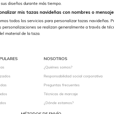
 sus diseños durante más tiempo.
onalizar mis tazas navideñas con nombres o mensaje
amos todos los servicios para personalizar tazas navideñas. P
 personalizaciones se realizan generalmente a través de técni
l material de la taza.
PULARES
NOSOTROS
das
¿Quiénes somos?
izados
Responsabilidad social corporativa
adas
Preguntas frecuentes
ados
Técnicas de marcaje
ados
¿Dónde estamos?
MÉTODOS DE ENVÍO