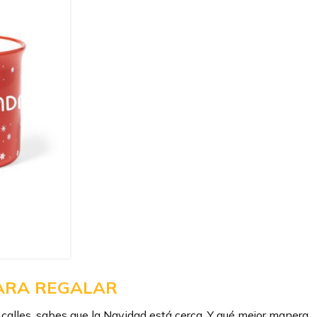
PARA REGALAR
as calles, sabes que la Navidad está cerca. Y qué mejor manera