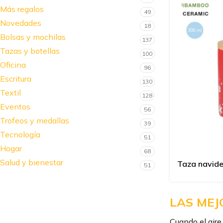
Más regalos
49
Novedades
18
Bolsas y mochilas
137
Tazas y botellas
100
Oficina
96
Escritura
130
Textil
128
Eventos
56
Trofeos y medallas
39
Tecnología
51
Hogar
68
Salud y bienestar
Taza navid
51
LAS MEJ
Cuando el aire 