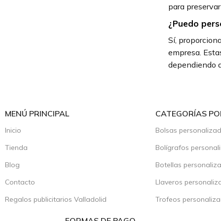
para preservar
¿Puedo pers
Sí, proporcion
empresa. Estas
dependiendo de
MENÚ PRINCIPAL
CATEGORÍAS PO
Inicio
Bolsas personaliza
Tienda
Bolígrafos personal
Blog
Botellas personaliz
Contacto
Llaveros personaliz
Regalos publicitarios Valladolid
Trofeos personaliz
FORMAS DE PAGO