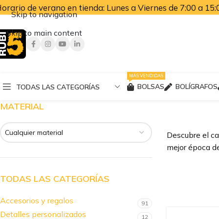
orario de verano en tienda: Lunes a Viernes de 7:00 a 15:0
Skip to navigation
Skip to main content
MÁS VENDIDAS
BOLSAS
BOLÍGRAFOS
TODAS LAS CATEGORÍAS
MATERIAL
Cualquier material
Descubre el ca
mejor época de
TODAS LAS CATEGORÍAS
Accesorios y regalos
91
Detalles personalizados
12