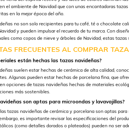
en el ambiente de Navidad que con unas encantadoras tazas n
ritas en la mejor época del año.
deñas no son solo recipientes para tu café, té o chocolate cal
Navidad y pueden impulsar el recuerdo de tu marca. Con diseñ
ales como copos de nieve y árboles de Navidad, estas tazas 
AS FRECUENTES AL COMPRAR TAZA
riales están hechas las tazas navideñas?
deñas suelen estar hechas de cerámica de alta calidad, conoc
tes. Algunas pueden estar hechas de porcelana fina, que ofrec
n opciones de tazas navideñas hechas de materiales ecológi
ciones más sostenibles.
avideñas son aptas para microondas y lavavajillas?
las tazas navideñas de cerámica y porcelana son aptas para mi
n embargo, es importante revisar las especificaciones del prod
álicos (como detalles dorados o plateados) pueden no ser ad