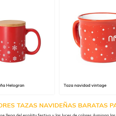
eña Helogran
Taza navidad vintage
ORES TAZAS NAVIDEÑAS BARATAS 
se llena del espíritu festivo y las luces de colores iluminan l