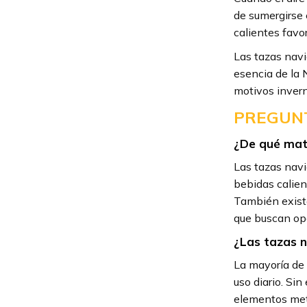
de sumergirse 
calientes favo
Las tazas navi
esencia de la 
motivos invern
PREGUNT
¿De qué mate
Las tazas navi
bebidas calien
También existe
que buscan op
¿Las tazas n
La mayoría de 
uso diario. Si
elementos met