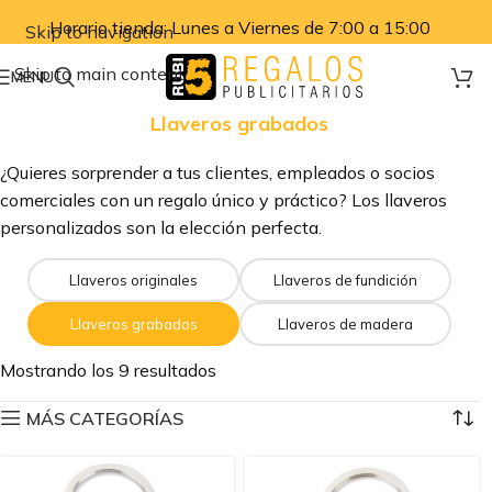
Horario tienda: Lunes a Viernes de 7:00 a 15:00
Skip to navigation
Skip to main content
MENU
Llaveros grabados
¿Quieres sorprender a tus clientes, empleados o socios
comerciales con un regalo único y práctico? Los llaveros
personalizados son la elección perfecta.
Llaveros originales
Llaveros de fundición
Llaveros grabados
Llaveros de madera
Mostrando los 9 resultados
MÁS CATEGORÍAS