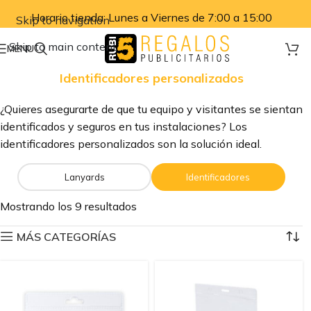
Horario tienda: Lunes a Viernes de 7:00 a 15:00
Skip to navigation
Skip to main content
MENU
Identificadores personalizados
¿Quieres asegurarte de que tu equipo y visitantes se sientan
identificados y seguros en tus instalaciones? Los
identificadores personalizados son la solución ideal.
Lanyards
Identificadores
Mostrando los 9 resultados
MÁS CATEGORÍAS