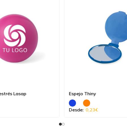
estrés Lasap
Espejo Thiny
Desde:
0,23
€