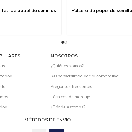
nfeti de papel de semillas
Pulsera de papel de semill
PULARES
NOSOTROS
das
¿Quiénes somos?
izados
Responsabilidad social corporativa
adas
Preguntas frecuentes
ados
Técnicas de marcaje
ados
¿Dónde estamos?
MÉTODOS DE ENVÍO