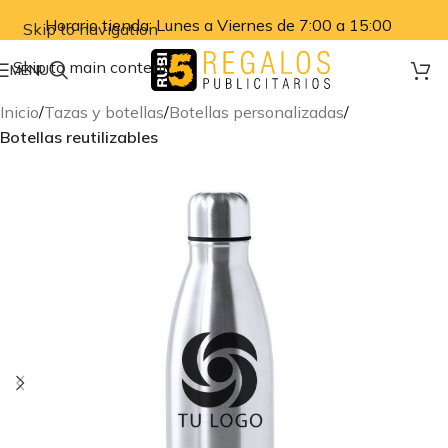
Horario tienda: Lunes a Viernes de 7:00 a 15:00
Skip to navigation
Skip to main content
MENU
Inicio
Tazas y botellas
Botellas personalizadas
Botellas reutilizables