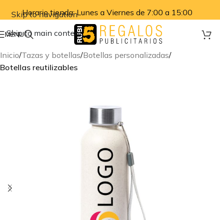
Horario tienda: Lunes a Viernes de 7:00 a 15:00
Skip to navigation
Skip to main content
MENU
Inicio
Tazas y botellas
Botellas personalizadas
Botellas reutilizables