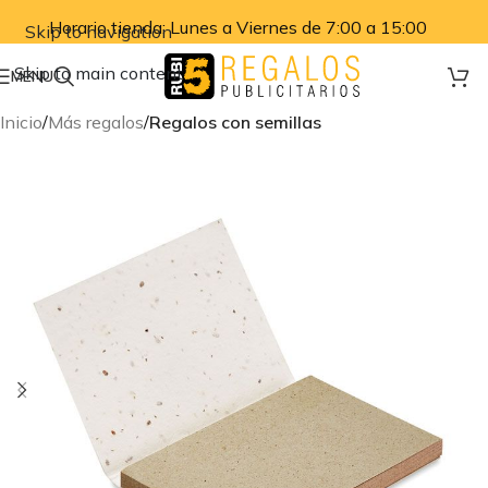
Horario tienda: Lunes a Viernes de 7:00 a 15:00
Skip to navigation
Skip to main content
MENU
Inicio
Más regalos
Regalos con semillas