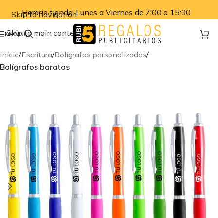
Horario tienda: Lunes a Viernes de 7:00 a 15:00
Skip to navigation
Skip to main content
MENU
Inicio
Escritura
Bolígrafos personalizados
Bolígrafos baratos