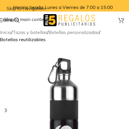
Horario tienda: Lunes a Viernes de 7:00 a 15:00
Skip to navigation
Skip to main content
MENU
Inicio
Tazas y botellas
Botellas personalizadas
Botellas reutilizables