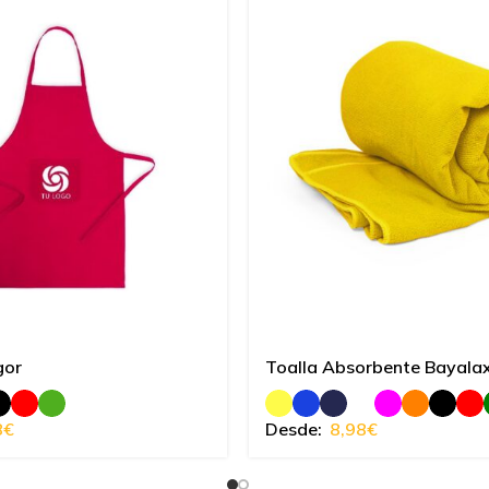
gor
Toalla Absorbente Bayala
8
€
Desde:
8,98
€