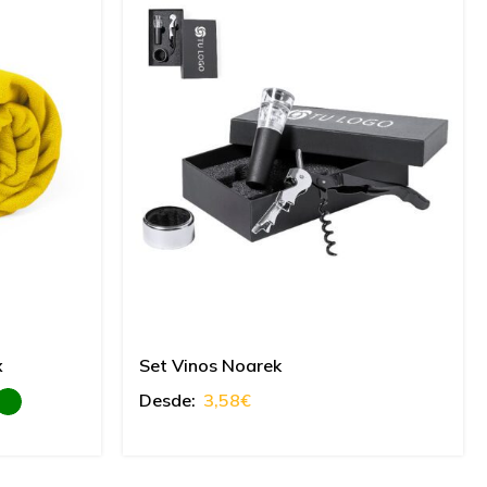
x
Set Vinos Noarek
Desde:
3,58
€