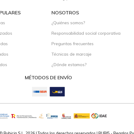
PULARES
NOSOTROS
das
¿Quiénes somos?
izados
Responsabilidad social corporativa
adas
Preguntas frecuentes
ados
Técnicas de marcaje
ados
¿Dónde estamos?
MÉTODOS DE ENVÍO
© Rubicin S.L 2026 | Todos los derechos reservados | RUBI5 - Regalos Publ