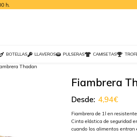
0 h.
BOTELLAS
LLAVEROS
PULSERAS
CAMISETAS
TROF
iambrera Thadan
Fiambrera T
Desde:
4,94
€
Fiambrera de 1l en resistent
Cinta elástica de seguridad e
cuando los alimentos entran e