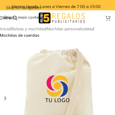
Horario tienda: Lunes a Viernes de 7:00 a 15:00
Skip to navigation
Skip to main content
MENU
Inicio
Bolsas y mochilas
Mochilas personalizadas
Mochilas de cuerdas