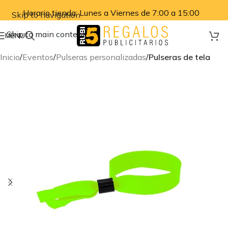
Horario tienda: Lunes a Viernes de 7:00 a 15:00
Skip to navigation
Skip to main content
MENU
Inicio
Eventos
Pulseras personalizadas
Pulseras de tela