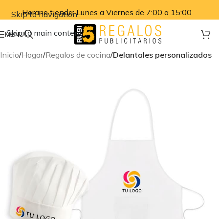
Horario tienda: Lunes a Viernes de 7:00 a 15:00
Skip to navigation
Skip to main content
MENU
Inicio
Hogar
Regalos de cocina
Delantales personalizados