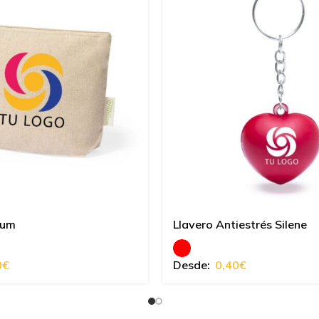
aum
Llavero Antiestrés Silene
0
€
Desde:
0,40
€