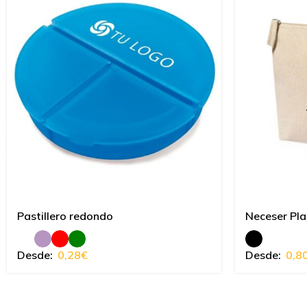
Pastillero redondo
Neceser Pl
Desde:
0,28
€
Desde:
0,8