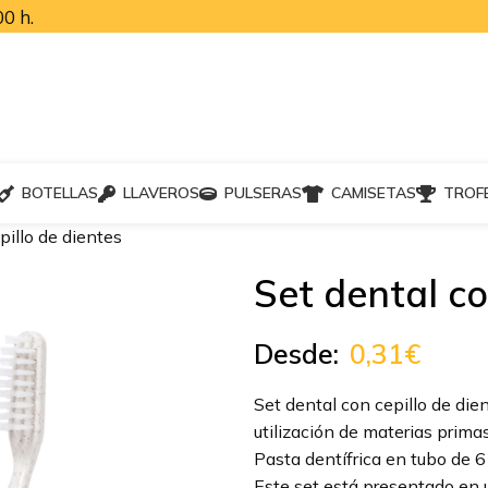
0 h.
BOTELLAS
LLAVEROS
PULSERAS
CAMISETAS
TROF
pillo de dientes
Set dental co
Desde:
0,31
€
Set dental con cepillo de die
utilización de materias prima
Pasta dentífrica en tubo de 6 
Este set está presentado en u