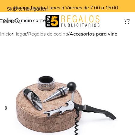
Horario tienda: Lunes a Viernes de 7:00 a 15:00
Skip to navigation
Skip to main content
MENU
Inicio
Hogar
Regalos de cocina
Accesorios para vino