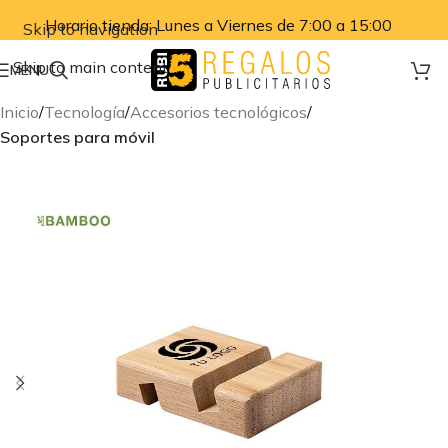
Horario tienda: Lunes a Viernes de 7:00 a 15:00
Skip to navigation
Skip to main content
MENU
Inicio
Tecnología
Accesorios tecnológicos
Soportes para móvil