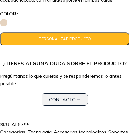
acabado lacado, con ranura/soporte en ambas caras.
COLOR
¿TIENES ALGUNA DUDA SOBRE EL PRODUCTO?
Pregúntanos lo que quieras y te responderemos lo antes
posible.
CONTACTO
SKU:
AL6795
Categorías:
Tecnología
,
Accesorios tecnológicos
,
Soportes