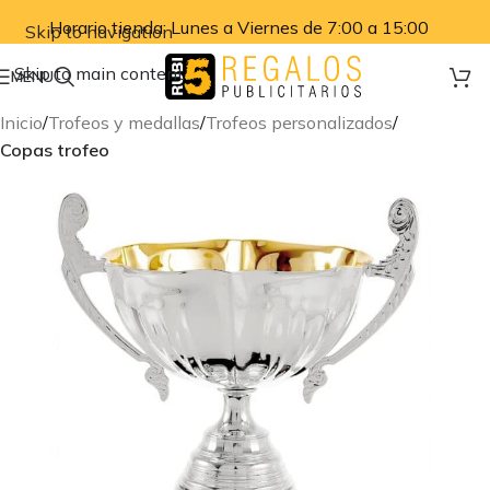
Horario tienda: Lunes a Viernes de 7:00 a 15:00
Skip to navigation
Skip to main content
MENU
Inicio
Trofeos y medallas
Trofeos personalizados
Copas trofeo