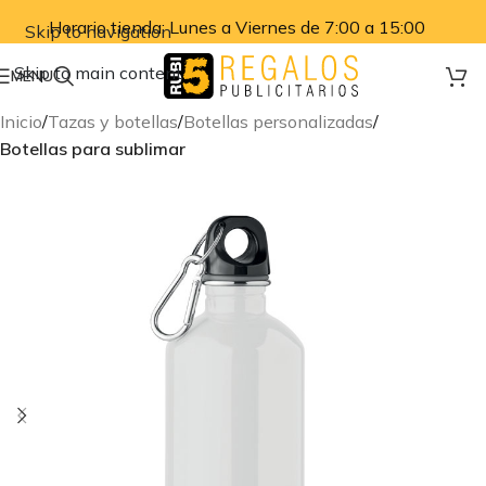
Horario tienda: Lunes a Viernes de 7:00 a 15:00
Skip to navigation
Skip to main content
MENU
Inicio
Tazas y botellas
Botellas personalizadas
Botellas para sublimar