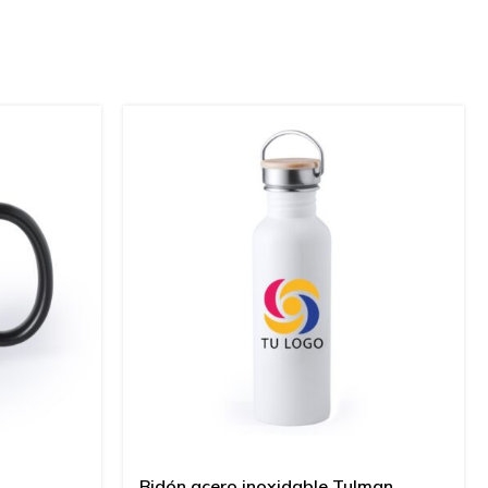
Bidón acero inoxidable Tulman