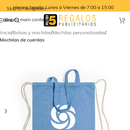
Horario tienda: Lunes a Viernes de 7:00 a 15:00
Skip to navigation
Skip to main content
MENU
Inicio
Bolsas y mochilas
Mochilas personalizadas
Mochilas de cuerdas