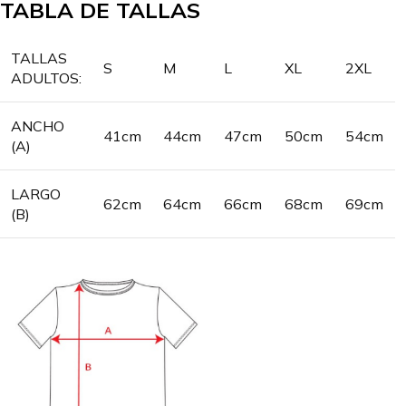
TABLA DE TALLAS
TALLAS
S
M
L
XL
2XL
ADULTOS:
ANCHO
41cm
44cm
47cm
50cm
54cm
(A)
LARGO
62cm
64cm
66cm
68cm
69cm
(B)