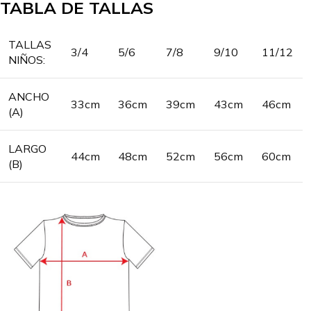
TABLA DE TALLAS
TALLAS
3/4
5/6
7/8
9/10
11/12
NIÑOS:
ANCHO
33cm
36cm
39cm
43cm
46cm
(A)
LARGO
44cm
48cm
52cm
56cm
60cm
(B)