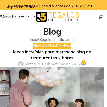
Horario tienda: Lunes a Viernes de 7:00 a 15:00
Skip to navigation
Skip to main content
MENU
Blog
Inicio
Regalos publicitarios
REGALOS PUBLICITARIOS
Ideas increíbles para merchandising de
restaurantes y bares
0
Hector
On 10 de octubre de 2022