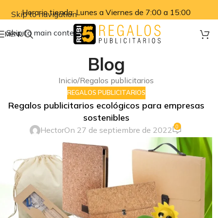
Horario tienda: Lunes a Viernes de 7:00 a 15:00
Skip to navigation
Skip to main content
MENU
Blog
Inicio
Regalos publicitarios
REGALOS PUBLICITARIOS
Regalos publicitarios ecológicos para empresas
sostenibles
0
Hector
On 27 de septiembre de 2022