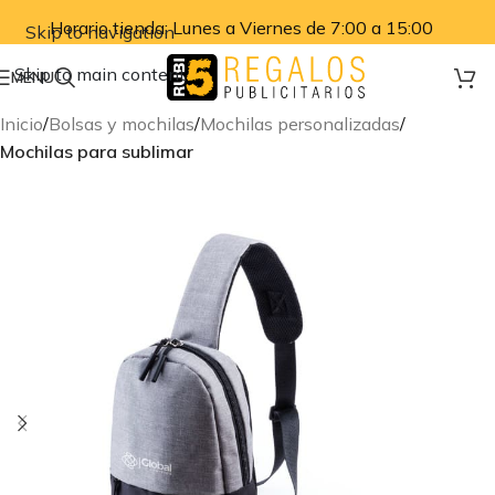
Horario tienda: Lunes a Viernes de 7:00 a 15:00
Skip to navigation
Skip to main content
MENU
Inicio
Bolsas y mochilas
Mochilas personalizadas
Mochilas para sublimar